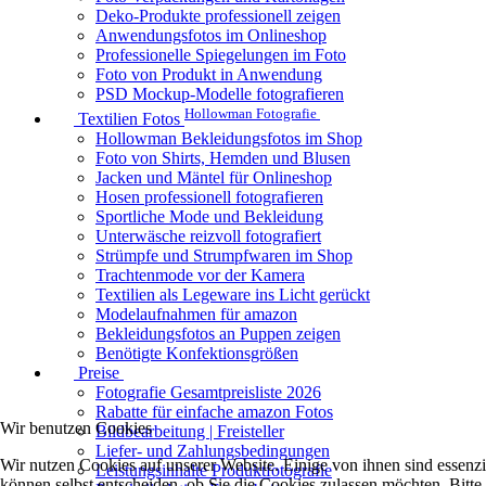
Deko-Produkte professionell zeigen
Anwendungsfotos im Onlineshop
Professionelle Spiegelungen im Foto
Foto von Produkt in Anwendung
PSD Mockup-Modelle fotografieren
Hollowman Fotografie
Textilien Fotos
Hollowman Bekleidungsfotos im Shop
Foto von Shirts, Hemden und Blusen
Jacken und Mäntel für Onlineshop
Hosen professionell fotografieren
Sportliche Mode und Bekleidung
Unterwäsche reizvoll fotografiert
Strümpfe und Strumpfwaren im Shop
Trachtenmode vor der Kamera
Textilien als Legeware ins Licht gerückt
Modelaufnahmen für amazon
Bekleidungsfotos an Puppen zeigen
Benötigte Konfektionsgrößen
Preise
Fotografie Gesamtpreisliste 2026
Rabatte für einfache amazon Fotos
Wir benutzen Cookies
Bildbearbeitung | Freisteller
Liefer- und Zahlungsbedingungen
Wir nutzen Cookies auf unserer Website. Einige von ihnen sind essenzi
Leistungsinhalte Produktfotografie
können selbst entscheiden, ob Sie die Cookies zulassen möchten. Bitte