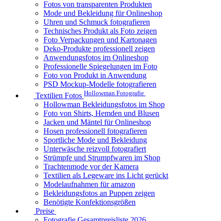
Fotos von transparenten Produkten
Mode und Bekleidung für Onlineshop
Uhren und Schmuck fotografieren
Technisches Produkt als Foto zeigen
Foto Verpackungen und Kartonagen
Deko-Produkte professionell zeigen
Anwendungsfotos im Onlineshop
Professionelle Spiegelungen im Foto
Foto von Produkt in Anwendung
PSD Mockup-Modelle fotografieren
Hollowman Fotografie
Textilien Fotos
Hollowman Bekleidungsfotos im Shop
Foto von Shirts, Hemden und Blusen
Jacken und Mäntel für Onlineshop
Hosen professionell fotografieren
Sportliche Mode und Bekleidung
Unterwäsche reizvoll fotografiert
Strümpfe und Strumpfwaren im Shop
Trachtenmode vor der Kamera
Textilien als Legeware ins Licht gerückt
Modelaufnahmen für amazon
Bekleidungsfotos an Puppen zeigen
Benötigte Konfektionsgrößen
Preise
Fotografie Gesamtpreisliste 2026