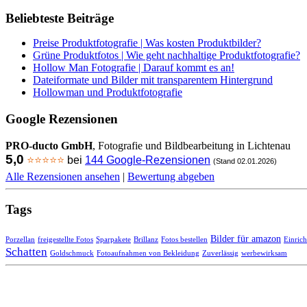
Beliebteste Beiträge
Preise Produktfotografie | Was kosten Produktbilder?
Grüne Produktfotos | Wie geht nachhaltige Produktfotografie?
Hollow Man Fotografie | Darauf kommt es an!
Dateiformate und Bilder mit transparentem Hintergrund
Hollowman und Produktfotografie
Google Rezensionen
PRO-ducto GmbH
, Fotografie und Bildbearbeitung in Lichtenau
5,0
⭐⭐⭐⭐⭐
bei
144 Google-Rezensionen
(Stand 02.01.2026)
Alle Rezensionen ansehen
|
Bewertung abgeben
Tags
Bilder für amazon
Porzellan
freigestellte Fotos
Sparpakete
Brillanz
Fotos bestellen
Einric
Schatten
Goldschmuck
Fotoaufnahmen von Bekleidung
Zuverlässig
werbewirksam