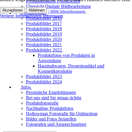
Preiskalkulation Fotoarbeiten
Übersicht Digitale Bildbearbeitung
Akzeptieren
Ablehnen
> 8000 Arbeitsbeispiele
Produktbilder
Weitere Informationen
Impressum
Produktbilder 2016
Produktbilder 2017
Produktbilder 2018
Produktbilder 2019
Produktbilder 2020
Produktbilder 2021
Produktbilder 2022
Produktfotos von Produkten in
Anwendung
Haushaltwaren, Drogerieartikel und
Kosmetikprodukte
Produktbilder 2023
Produktbilder 2024
Infos
Persönliche Empfehlungen
Bei uns sind Sie genau richtig
Produktfotografie
Nachhaltige Produktfotos
Hollowman Fotografie für Onlineshop
Bilder und Fotos freistellen
Fotografen und Ansprechpartner