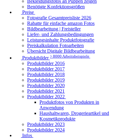
Bekleidungsfotos an Puppen zeigen
Benötigte Konfektionsgrößen
Preise
Fotografie Gesamtpreisliste 2026
Rabatte für einfache amazon Fotos
Bildbearbeitung | Freisteller
Liefer- und Zahlungsbedingungen
Leistungsinhalte Produktfotografie
Preiskalkulation Fotoarbeiten
Übersicht Digitale Bildbearbeitung
> 8000 Arbeitsbeispiele
Produktbilder
Produktbilder 2016
Produktbilder 2017
Produktbilder 2018
Produktbilder 2019
Produktbilder 2020
Produktbilder 2021
Produktbilder 2022
Produktfotos von Produkten in
Anwendung
Haushaltwaren, Drogerieartikel und
Kosmetikprodukte
Produktbilder 2023
Produktbilder 2024
Infos