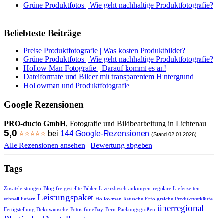
Grüne Produktfotos | Wie geht nachhaltige Produktfotografie?
Beliebteste Beiträge
Preise Produktfotografie | Was kosten Produktbilder?
Grüne Produktfotos | Wie geht nachhaltige Produktfotografie?
Hollow Man Fotografie | Darauf kommt es an!
Dateiformate und Bilder mit transparentem Hintergrund
Hollowman und Produktfotografie
Google Rezensionen
PRO-ducto GmbH
, Fotografie und Bildbearbeitung in Lichtenau
5,0
⭐⭐⭐⭐⭐
bei
144 Google-Rezensionen
(Stand 02.01.2026)
Alle Rezensionen ansehen
|
Bewertung abgeben
Tags
Zusatzleistungen
Blog
freigestellte Bilder
Lizenzbeschränkungen
reguläre Lieferzeiten
Leistungspaket
schnell liefern
Hollowman Retusche
Erfolgreiche Produktverkäufe
überregional
Fertigstellung
Dekowünsche
Fotos für eBay
Bern
Packungsgrößen