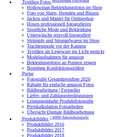
Hollowman Fotografie
Textilien Fotos
Hollowman Bekleidungsfotos im Shop
Foto von Shirts, Hemden und Blusen
Jacken und Mäntel für Onlineshop
Hosen professionell fotografieren
Sportliche Mode und Bekleidung
Unterwäsche reizvoll fotografiert
Strümpfe und Strumpfwaren im Shop
Trachtenmode vor der Kamera
Textilien als Legeware ins Licht gerückt
Modelaufnahmen für amazon
Bekleidungsfotos an Puppen zeigen
Benötigte Konfektionsgrößen
Preise
Fotografie Gesamtpreisliste 2026
Rabatte für einfache amazon Fotos
Bildbearbeitung | Freisteller
Liefer- und Zahlungsbedingungen
Leistungsinhalte Produktfotografie
Preiskalkulation Fotoarbeiten
Übersicht Digitale Bildbearbeitung
> 8000 Arbeitsbeispiele
Produktbilder
Produktbilder 2016
Produktbilder 2017
Produktbilder 2018