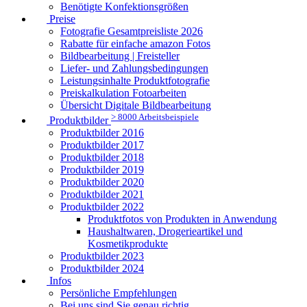
Benötigte Konfektionsgrößen
Preise
Fotografie Gesamtpreisliste 2026
Rabatte für einfache amazon Fotos
Bildbearbeitung | Freisteller
Liefer- und Zahlungsbedingungen
Leistungsinhalte Produktfotografie
Preiskalkulation Fotoarbeiten
Übersicht Digitale Bildbearbeitung
> 8000 Arbeitsbeispiele
Produktbilder
Produktbilder 2016
Produktbilder 2017
Produktbilder 2018
Produktbilder 2019
Produktbilder 2020
Produktbilder 2021
Produktbilder 2022
Produktfotos von Produkten in Anwendung
Haushaltwaren, Drogerieartikel und
Kosmetikprodukte
Produktbilder 2023
Produktbilder 2024
Infos
Persönliche Empfehlungen
Bei uns sind Sie genau richtig