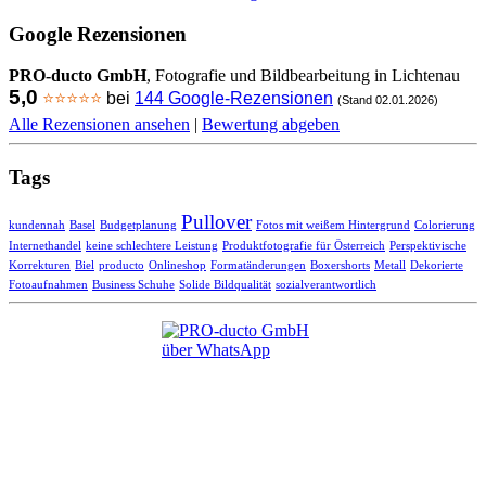
Google Rezensionen
PRO-ducto GmbH
, Fotografie und Bildbearbeitung in Lichtenau
5,0
⭐⭐⭐⭐⭐
bei
144 Google-Rezensionen
(Stand 02.01.2026)
Alle Rezensionen ansehen
|
Bewertung abgeben
Tags
Pullover
kundennah
Basel
Budgetplanung
Fotos mit weißem Hintergrund
Colorierung
Internethandel
keine schlechtere Leistung
Produktfotografie für Österreich
Perspektivische
Korrekturen
Biel
producto
Onlineshop
Formatänderungen
Boxershorts
Metall
Dekorierte
Fotoaufnahmen
Business Schuhe
Solide Bildqualität
sozialverantwortlich