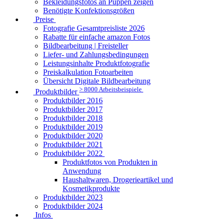
Bekleidungsfotos an Puppen zeigen
Benötigte Konfektionsgrößen
Preise
Fotografie Gesamtpreisliste 2026
Rabatte für einfache amazon Fotos
Bildbearbeitung | Freisteller
Liefer- und Zahlungsbedingungen
Leistungsinhalte Produktfotografie
Preiskalkulation Fotoarbeiten
Übersicht Digitale Bildbearbeitung
> 8000 Arbeitsbeispiele
Produktbilder
Produktbilder 2016
Produktbilder 2017
Produktbilder 2018
Produktbilder 2019
Produktbilder 2020
Produktbilder 2021
Produktbilder 2022
Produktfotos von Produkten in
Anwendung
Haushaltwaren, Drogerieartikel und
Kosmetikprodukte
Produktbilder 2023
Produktbilder 2024
Infos