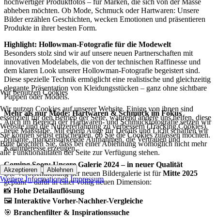
hochwertiger Produktfotos – für Marken, die sich von der Masse
abheben möchten. Ob Mode, Schmuck oder Hartwaren: Unsere
Bilder erzählen Geschichten, wecken Emotionen und präsentieren
Produkte in ihrer besten Form.
Highlight: Hollowman-Fotografie für die Modewelt
Besonders stolz sind wir auf unsere neuen Partnerschaften mit
innovativen Modelabels, die von der technischen Raffinesse und
dem klaren Look unserer Hollowman-Fotografie begeistert sind.
Diese spezielle Technik ermöglicht eine realistische und gleichzeitig
elegante Präsentation von Kleidungsstücken – ganz ohne sichtbare
Wir benutzen Cookies
Puppen oder Models.
Wir nutzen Cookies auf unserer Website. Einige von ihnen sind
Mehr als nur Mode: Hartwaren & Schmuck im Fokus
essenziell für den Betrieb der Seite, während andere uns helfen, diese
Auch im Bereich der Hartwaren- und Schmuckfotografie setzen wir
Website und die Nutzererfahrung zu verbessern (Tracking Cookies).
neue Maßstäbe. Mit einem Auge für Details und Licht schaffen wir
Sie können selbst entscheiden, ob Sie die Cookies zulassen möchten.
brillante, markenstärkende Aufnahmen, die Vertrauen und
Bitte beachten Sie, dass bei einer Ablehnung womöglich nicht mehr
Kaufinteresse erzeugen.
alle Funktionalitäten der Seite zur Verfügung stehen.
Coming Soon: Unsere Galerie 2024 – in neuer Qualität
Akzeptieren
Ablehnen
Die Veröffentlichung der neuen Bildergalerie ist für
Mitte 2025
Weitere Informationen
Impressum
geplant – dafür in einer völlig neuen Dimension:
📸
Hohe Detailauflösung
🖼️
Interaktive Vorher-Nachher-Vergleiche
🎯
Branchenfilter & Inspirationssuche