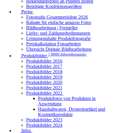
Bekleidungsfotos an Puppen zeigen
Benötigte Konfektionsgrößen
Preise
Fotografie Gesamtpreisliste 2026
Rabatte für einfache amazon Fotos
Bildbearbeitung | Freisteller
Liefer- und Zahlungsbedingungen
Leistungsinhalte Produktfotografie
Preiskalkulation Fotoarbeiten
Übersicht Digitale Bildbearbeitung
> 8000 Arbeitsbeispiele
Produktbilder
Produktbilder 2016
Produktbilder 2017
Produktbilder 2018
Produktbilder 2019
Produktbilder 2020
Produktbilder 2021
Produktbilder 2022
Produktfotos von Produkten in
Anwendung
Haushaltwaren, Drogerieartikel und
Kosmetikprodukte
Produktbilder 2023
Produktbilder 2024
Infos