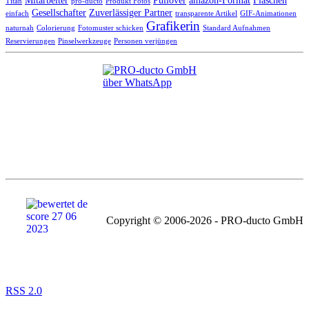
Mitarbeiter
Pullover
amazon-Format
Flaschen
Titan
pro-ducto
Produkt Fotos
Gesellschafter
Zuverlässiger Partner
einfach
transparente Artikel
GIF-Animationen
Grafikerin
naturnah
Colorierung
Fotomuster schicken
Standard Aufnahmen
Reservierungen
Pinselwerkzeuge
Personen verjüngen
Copyright © 2006-2026 - PRO-ducto GmbH
RSS 2.0