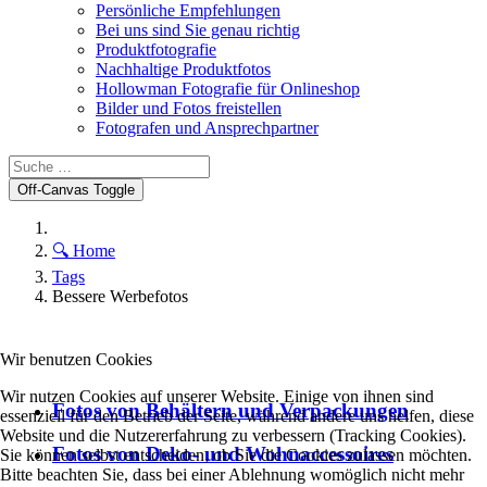
Persönliche Empfehlungen
Bei uns sind Sie genau richtig
Produktfotografie
Nachhaltige Produktfotos
Hollowman Fotografie für Onlineshop
Bilder und Fotos freistellen
Fotografen und Ansprechpartner
Off-Canvas Toggle
🔍 Home
Tags
Bessere Werbefotos
Wir benutzen Cookies
Wir nutzen Cookies auf unserer Website. Einige von ihnen sind
Fotos von Behältern und Verpackungen
essenziell für den Betrieb der Seite, während andere uns helfen, diese
Website und die Nutzererfahrung zu verbessern (Tracking Cookies).
Fotos von Deko- und Wohnaccessoires
Sie können selbst entscheiden, ob Sie die Cookies zulassen möchten.
Bitte beachten Sie, dass bei einer Ablehnung womöglich nicht mehr