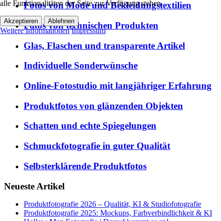
alle Funktionalitäten der Seite zur Verfügung stehen.
Fotos von Mode und Bekleidungstextilien
Akzeptieren
Ablehnen
Fotos von technischen Produkten
Weitere Informationen
Impressum
Glas, Flaschen und transparente Artikel
Individuelle Sonderwünsche
Online-Fotostudio mit langjähriger Erfahrung
Produktfotos von glänzenden Objekten
Schatten und echte Spiegelungen
Schmuckfotografie in guter Qualität
Selbsterklärende Produktfotos
Neueste Artikel
Produktfotografie 2026 – Qualität, KI & Studiofotografie
Produktfotografie 2025: Mockups, Farbverbindlichkeit & KI