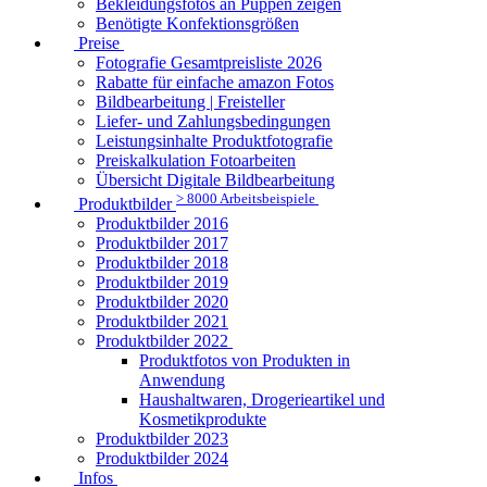
Bekleidungsfotos an Puppen zeigen
Benötigte Konfektionsgrößen
Preise
Fotografie Gesamtpreisliste 2026
Rabatte für einfache amazon Fotos
Bildbearbeitung | Freisteller
Liefer- und Zahlungsbedingungen
Leistungsinhalte Produktfotografie
Preiskalkulation Fotoarbeiten
Übersicht Digitale Bildbearbeitung
> 8000 Arbeitsbeispiele
Produktbilder
Produktbilder 2016
Produktbilder 2017
Produktbilder 2018
Produktbilder 2019
Produktbilder 2020
Produktbilder 2021
Produktbilder 2022
Produktfotos von Produkten in
Anwendung
Haushaltwaren, Drogerieartikel und
Kosmetikprodukte
Produktbilder 2023
Produktbilder 2024
Infos