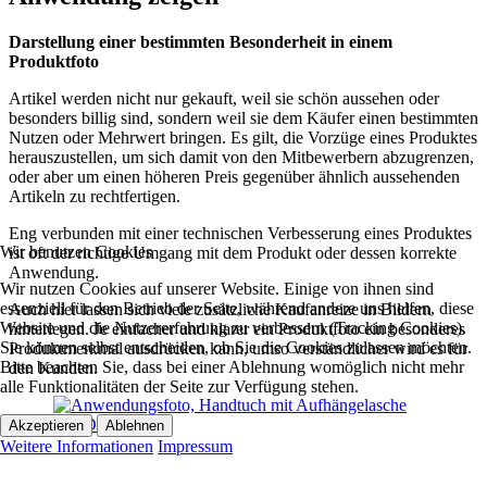
Darstellung einer bestimmten Besonderheit in einem
Produktfoto
Artikel werden nicht nur gekauft, weil sie schön aussehen oder
besonders billig sind, sondern weil sie dem Käufer einen bestimmten
Nutzen oder Mehrwert bringen. Es gilt, die Vorzüge eines Produktes
herauszustellen, um sich damit von den Mitbewerbern abzugrenzen,
oder aber um einen höheren Preis gegenüber ähnlich aussehenden
Artikeln zu rechtfertigen.
Eng verbunden mit einer technischen Verbesserung eines Produktes
Wir benutzen Cookies
ist oft der richtige Umgang mit dem Produkt oder dessen korrekte
Anwendung.
Wir nutzen Cookies auf unserer Website. Einige von ihnen sind
essenziell für den Betrieb der Seite, während andere uns helfen, diese
Auch hier lassen sich viele zusätzliche Kaufanreize in Bildern
Website und die Nutzererfahrung zu verbessern (Tracking Cookies).
hinterlegen. Je einfacher und klarer ein Produktfoto ein besonderes
Sie können selbst entscheiden, ob Sie die Cookies zulassen möchten.
Produktmerkmal ausdrücken kann, umso verständlicher wird es für
Bitte beachten Sie, dass bei einer Ablehnung womöglich nicht mehr
den Kunden.
alle Funktionalitäten der Seite zur Verfügung stehen.
Akzeptieren
Ablehnen
Weitere Informationen
Impressum