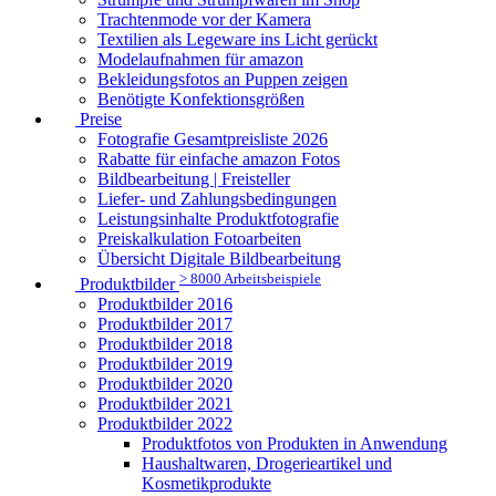
Trachtenmode vor der Kamera
Textilien als Legeware ins Licht gerückt
Modelaufnahmen für amazon
Bekleidungsfotos an Puppen zeigen
Benötigte Konfektionsgrößen
Preise
Fotografie Gesamtpreisliste 2026
Rabatte für einfache amazon Fotos
Bildbearbeitung | Freisteller
Liefer- und Zahlungsbedingungen
Leistungsinhalte Produktfotografie
Preiskalkulation Fotoarbeiten
Übersicht Digitale Bildbearbeitung
> 8000 Arbeitsbeispiele
Produktbilder
Produktbilder 2016
Produktbilder 2017
Produktbilder 2018
Produktbilder 2019
Produktbilder 2020
Produktbilder 2021
Produktbilder 2022
Produktfotos von Produkten in Anwendung
Haushaltwaren, Drogerieartikel und
Kosmetikprodukte