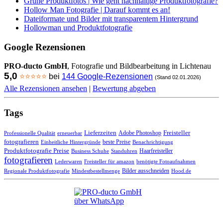
Grüne Produktfotos | Wie geht nachhaltige Produktfotografie?
Hollow Man Fotografie | Darauf kommt es an!
Dateiformate und Bilder mit transparentem Hintergrund
Hollowman und Produktfotografie
Google Rezensionen
PRO-ducto GmbH
, Fotografie und Bildbearbeitung in Lichtenau
5,0
⭐⭐⭐⭐⭐
bei
144 Google-Rezensionen
(Stand 02.01.2026)
Alle Rezensionen ansehen
|
Bewertung abgeben
Tags
Freisteller
Lieferzeiten
Adobe Photoshop
Professionelle Qualität
erneuerbar
fotografieren
beste Preise
Einheitliche Hintergründe
Benachrichtigung
Produktfotografie Preise
Haarfreisteller
Business Schuhe
Standuhren
fotografieren
Lederwaren
Freisteller für amazon
benötigte Fotoaufnahmen
Bilder ausschneiden
Regionale Produktfotografie
Mindestbestellmenge
Hood.de