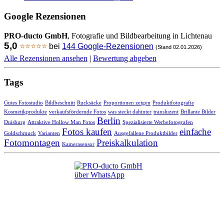
Google Rezensionen
PRO-ducto GmbH
, Fotografie und Bildbearbeitung in Lichtenau
5,0
⭐⭐⭐⭐⭐
bei
144 Google-Rezensionen
(Stand 02.01.2026)
Alle Rezensionen ansehen
|
Bewertung abgeben
Tags
Gutes Fotostudio
Bildbeschnitt
Rucksäcke
Proportionen zeigen
Produktfotografie
Kosmetikprodukte
verkaufsfördernde Fotos
was steckt dahinter
transluzent
Brillante Bilder
Berlin
Duisburg
Attraktive Hollow Man Fotos
Spezialisierte Werbefotografen
Fotos kaufen
einfache
Goldschmuck
Varianten
Ausgefallene Produktbilder
Fotomontagen
Preiskalkulation
Kamerasensor