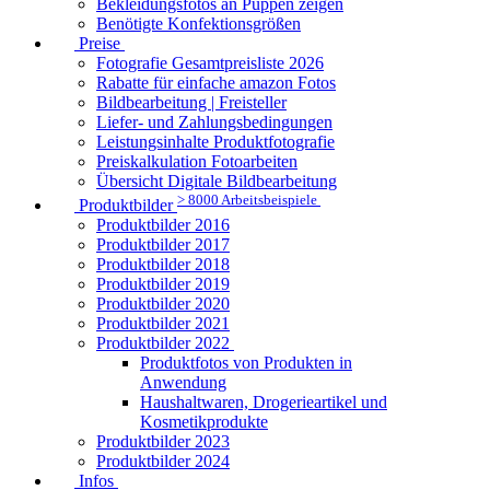
Bekleidungsfotos an Puppen zeigen
Benötigte Konfektionsgrößen
Preise
Fotografie Gesamtpreisliste 2026
Rabatte für einfache amazon Fotos
Bildbearbeitung | Freisteller
Liefer- und Zahlungsbedingungen
Leistungsinhalte Produktfotografie
Preiskalkulation Fotoarbeiten
Übersicht Digitale Bildbearbeitung
> 8000 Arbeitsbeispiele
Produktbilder
Produktbilder 2016
Produktbilder 2017
Produktbilder 2018
Produktbilder 2019
Produktbilder 2020
Produktbilder 2021
Produktbilder 2022
Produktfotos von Produkten in
Anwendung
Haushaltwaren, Drogerieartikel und
Kosmetikprodukte
Produktbilder 2023
Produktbilder 2024
Infos