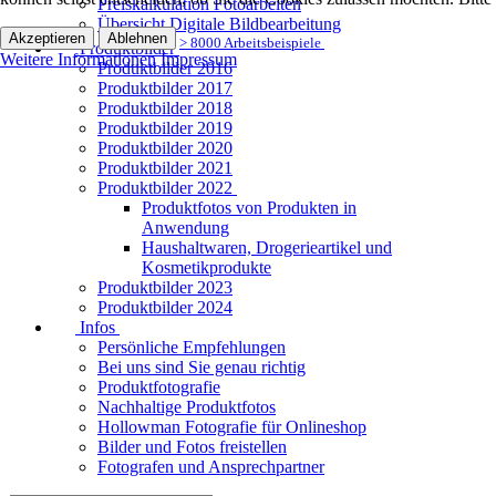
Preiskalkulation Fotoarbeiten
Übersicht Digitale Bildbearbeitung
Akzeptieren
Ablehnen
> 8000 Arbeitsbeispiele
Produktbilder
Weitere Informationen
Impressum
Produktbilder 2016
Produktbilder 2017
Produktbilder 2018
Produktbilder 2019
Produktbilder 2020
Produktbilder 2021
Produktbilder 2022
Produktfotos von Produkten in
Anwendung
Haushaltwaren, Drogerieartikel und
Kosmetikprodukte
Produktbilder 2023
Produktbilder 2024
Infos
Persönliche Empfehlungen
Bei uns sind Sie genau richtig
Produktfotografie
Nachhaltige Produktfotos
Hollowman Fotografie für Onlineshop
Bilder und Fotos freistellen
Fotografen und Ansprechpartner