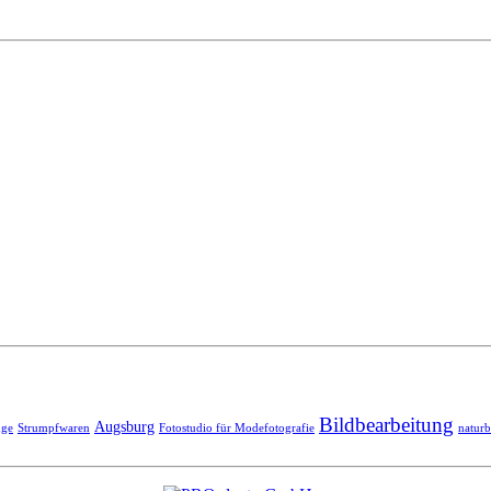
Bildbearbeitung
Augsburg
nge
Strumpfwaren
Fotostudio für Modefotografie
naturb