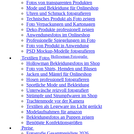
Fotos von transparenten Produkten
Mode und Bekleidung für Onlineshop
Uhren und Schmuck fotografieren
Technisches Produkt als Foto zeigen
Foto Verpackungen und Kartonagen
Deko-Produkte professionell zeigen
Anwendungsfotos im Onlineshop
Professionelle Spiegelungen im Foto
Foto von Produkt in Anwendung
PSD Mockup-Modelle fotografieren
Hollowman Fotografie
Textilien Fotos
Hollowman Bekleidungsfotos im Shop
Foto von Shirts, Hemden und Blusen
Jacken und Mäntel für Onlineshop
Hosen professionell fotografieren
Sportliche Mode und Bekleidung
Unterwäsche reizvoll fotografiert
Strümpfe und Strumpfwaren im Shop
Trachtenmode vor der Kamera
Textilien als Legeware ins Licht gerückt
Modelaufnahmen für amazon
Bekleidungsfotos an Puppen zeigen
Benötigte Konfektionsgrößen
Preise
Fotografie Gesamtpreisliste 2026