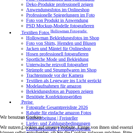
Deko-Produkte professionell zeigen
Anwendungsfotos im Onlineshop
Professionelle Spiegelungen im Foto
Foto von Produkt in Anwendung
PSD Mockup-Modelle fotografieren
Hollowman Fotografie
Textilien Fotos
Hollowman Bekleidungsfotos im Shop
Foto von Shirts, Hemden und Blusen
Jacken und Mäntel für Onlineshop
Hosen professionell fotografieren
Sportliche Mode und Bekleidung
Unterwäsche reizvoll fotografiert
Strümpfe und Strumpfwaren im Shop
Trachtenmode vor der Kamera
Textilien als Legeware ins Licht gerückt
Modelaufnahmen für amazon
Bekleidungsfotos an Puppen zeigen
Benötigte Konfektionsgrößen
Preise
Fotografie Gesamtpreisliste 2026
Rabatte für einfache amazon Fotos
Wir benutzen Cookies
Bildbearbeitung | Freisteller
Liefer- und Zahlungsbedingungen
Wir nutzen Cookies auf unserer Website. Einige von ihnen sind essenzi
Leistungsinhalte Produktfotografie
können selbst entscheiden, ob Sie die Cookies zulassen möchten. Bitte