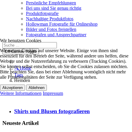
Persönliche Empfehlungen
Bei uns sind Sie genau richtig
Produktfotografie
Nachhaltige Produktfotos
Hollowman Fotografie für Onlineshop
Bilder und Fotos freistellen
Fotografen und Ansprechpartner
Wir benutzen Cookies
Wir nutzen Cookies auf unserer Website. Einige von ihnen sind
Off-Canvas Toggle
essenziell für den Betrieb der Seite, während andere uns helfen, diese
Website und die Nutzererfahrung zu verbessern (Tracking Cookies).
Sie können selbst entscheiden, ob Sie die Cookies zulassen möchten.
🔍 Home
Bitte beachten Sie, dass bei einer Ablehnung womöglich nicht mehr
Tags
alle Funktionalitäten der Seite zur Verfügung stehen.
Hemden
Akzeptieren
Ablehnen
Weitere Informationen
Impressum
Shirts und Blusen fotografieren
Neueste Artikel