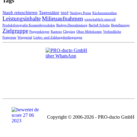
Tags
Staub retuschieren
Tagessätze
WebP
Niedrige Preise
Küchenutensilien
Leistungsinhalte
Milieuaufnahmen
wirtschaftlich sinnvoll
Produktfotografie Kosmetikprodukte
Budget-Dienstleistung
Barfuß Schuhe
Bestellmenge
Zielgruppe
Puppenkörper
Kartons
Clipping
Ohne Mehrkosten
Verbindliche
Festpreise
Wuppertal
Liefer- und Zahlungsbedingungen
Copyright © 2006-2026 - PRO-ducto GmbH