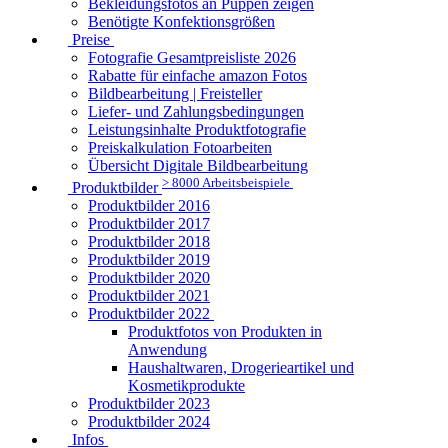
Bekleidungsfotos an Puppen zeigen
Benötigte Konfektionsgrößen
Preise
Fotografie Gesamtpreisliste 2026
Rabatte für einfache amazon Fotos
Bildbearbeitung | Freisteller
Liefer- und Zahlungsbedingungen
Leistungsinhalte Produktfotografie
Preiskalkulation Fotoarbeiten
Übersicht Digitale Bildbearbeitung
> 8000 Arbeitsbeispiele
Produktbilder
Produktbilder 2016
Produktbilder 2017
Produktbilder 2018
Produktbilder 2019
Produktbilder 2020
Produktbilder 2021
Produktbilder 2022
Produktfotos von Produkten in
Anwendung
Haushaltwaren, Drogerieartikel und
Kosmetikprodukte
Produktbilder 2023
Produktbilder 2024
Infos