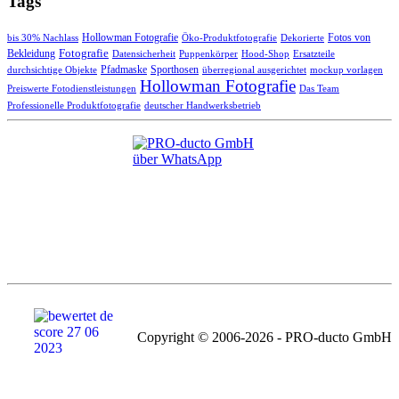
Tags
bis 30% Nachlass
Hollowman Fotografie
Öko-Produktfotografie
Dekorierte
Fotos von
Fotografie
Bekleidung
Datensicherheit
Puppenkörper
Hood-Shop
Ersatzteile
durchsichtige Objekte
Pfadmaske
Sporthosen
überregional ausgerichtet
mockup vorlagen
Hollowman Fotografie
Preiswerte Fotodienstleistungen
Das Team
Professionelle Produktfotografie
deutscher Handwerksbetrieb
Copyright © 2006-2026 - PRO-ducto GmbH