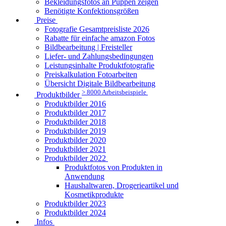
Bekleidungsfotos an Puppen zeigen
Benötigte Konfektionsgrößen
Preise
Fotografie Gesamtpreisliste 2026
Rabatte für einfache amazon Fotos
Bildbearbeitung | Freisteller
Liefer- und Zahlungsbedingungen
Leistungsinhalte Produktfotografie
Preiskalkulation Fotoarbeiten
Übersicht Digitale Bildbearbeitung
> 8000 Arbeitsbeispiele
Produktbilder
Produktbilder 2016
Produktbilder 2017
Produktbilder 2018
Produktbilder 2019
Produktbilder 2020
Produktbilder 2021
Produktbilder 2022
Produktfotos von Produkten in
Anwendung
Haushaltwaren, Drogerieartikel und
Kosmetikprodukte
Produktbilder 2023
Produktbilder 2024
Infos