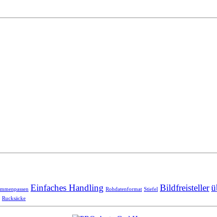
Einfaches Handling
Bildfreisteller
ü
ammenpassen
Rohdatenformat
Stiefel
Rucksäcke