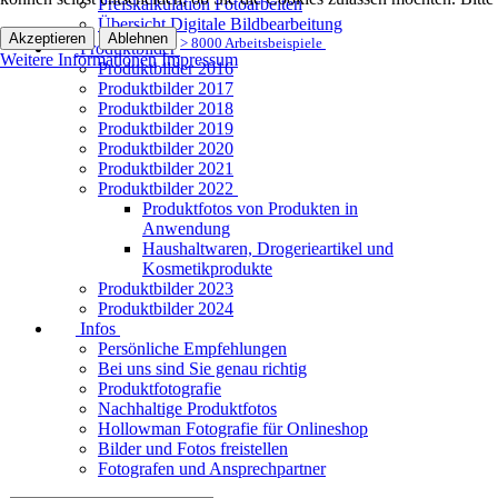
Preiskalkulation Fotoarbeiten
Übersicht Digitale Bildbearbeitung
Akzeptieren
Ablehnen
> 8000 Arbeitsbeispiele
Produktbilder
Weitere Informationen
Impressum
Produktbilder 2016
Produktbilder 2017
Produktbilder 2018
Produktbilder 2019
Produktbilder 2020
Produktbilder 2021
Produktbilder 2022
Produktfotos von Produkten in
Anwendung
Haushaltwaren, Drogerieartikel und
Kosmetikprodukte
Produktbilder 2023
Produktbilder 2024
Infos
Persönliche Empfehlungen
Bei uns sind Sie genau richtig
Produktfotografie
Nachhaltige Produktfotos
Hollowman Fotografie für Onlineshop
Bilder und Fotos freistellen
Fotografen und Ansprechpartner