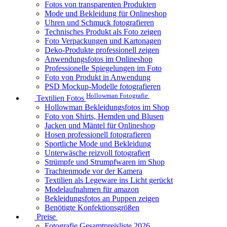
Fotos von transparenten Produkten
Mode und Bekleidung für Onlineshop
Uhren und Schmuck fotografieren
Technisches Produkt als Foto zeigen
Foto Verpackungen und Kartonagen
Deko-Produkte professionell zeigen
Anwendungsfotos im Onlineshop
Professionelle Spiegelungen im Foto
Foto von Produkt in Anwendung
PSD Mockup-Modelle fotografieren
Hollowman Fotografie
Textilien Fotos
Hollowman Bekleidungsfotos im Shop
Foto von Shirts, Hemden und Blusen
Jacken und Mäntel für Onlineshop
Hosen professionell fotografieren
Sportliche Mode und Bekleidung
Unterwäsche reizvoll fotografiert
Strümpfe und Strumpfwaren im Shop
Trachtenmode vor der Kamera
Textilien als Legeware ins Licht gerückt
Modelaufnahmen für amazon
Bekleidungsfotos an Puppen zeigen
Benötigte Konfektionsgrößen
Preise
Fotografie Gesamtpreisliste 2026