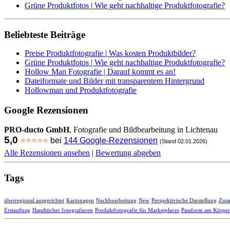
Grüne Produktfotos | Wie geht nachhaltige Produktfotografie?
Beliebteste Beiträge
Preise Produktfotografie | Was kosten Produktbilder?
Grüne Produktfotos | Wie geht nachhaltige Produktfotografie?
Hollow Man Fotografie | Darauf kommt es an!
Dateiformate und Bilder mit transparentem Hintergrund
Hollowman und Produktfotografie
Google Rezensionen
PRO-ducto GmbH
, Fotografie und Bildbearbeitung in Lichtenau
5,0
⭐⭐⭐⭐⭐
bei
144 Google-Rezensionen
(Stand 02.01.2026)
Alle Rezensionen ansehen
|
Bewertung abgeben
Tags
überregional ausgerichtet
Kartonagen
Nachbearbeitung
New
Perspektivische Darstellung
Zus
Erstauftrag
Handtücher fotografieren
Produktfotografie für Marketplaces
Passform am Körper