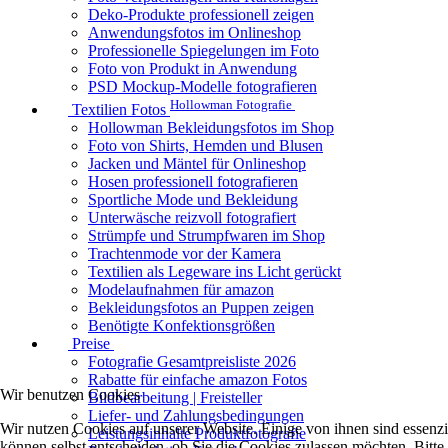
Deko-Produkte professionell zeigen
Anwendungsfotos im Onlineshop
Professionelle Spiegelungen im Foto
Foto von Produkt in Anwendung
PSD Mockup-Modelle fotografieren
Hollowman Fotografie
Textilien Fotos
Hollowman Bekleidungsfotos im Shop
Foto von Shirts, Hemden und Blusen
Jacken und Mäntel für Onlineshop
Hosen professionell fotografieren
Sportliche Mode und Bekleidung
Unterwäsche reizvoll fotografiert
Strümpfe und Strumpfwaren im Shop
Trachtenmode vor der Kamera
Textilien als Legeware ins Licht gerückt
Modelaufnahmen für amazon
Bekleidungsfotos an Puppen zeigen
Benötigte Konfektionsgrößen
Preise
Fotografie Gesamtpreisliste 2026
Rabatte für einfache amazon Fotos
Wir benutzen Cookies
Bildbearbeitung | Freisteller
Liefer- und Zahlungsbedingungen
Wir nutzen Cookies auf unserer Website. Einige von ihnen sind essenzi
Leistungsinhalte Produktfotografie
können selbst entscheiden, ob Sie die Cookies zulassen möchten. Bitte