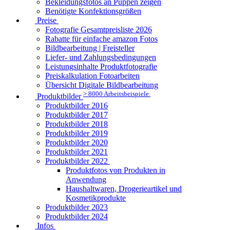
Bekleidungsfotos an Puppen zeigen
Benötigte Konfektionsgrößen
Preise
Fotografie Gesamtpreisliste 2026
Rabatte für einfache amazon Fotos
Bildbearbeitung | Freisteller
Liefer- und Zahlungsbedingungen
Leistungsinhalte Produktfotografie
Preiskalkulation Fotoarbeiten
Übersicht Digitale Bildbearbeitung
> 8000 Arbeitsbeispiele
Produktbilder
Produktbilder 2016
Produktbilder 2017
Produktbilder 2018
Produktbilder 2019
Produktbilder 2020
Produktbilder 2021
Produktbilder 2022
Produktfotos von Produkten in
Anwendung
Haushaltwaren, Drogerieartikel und
Kosmetikprodukte
Produktbilder 2023
Produktbilder 2024
Infos